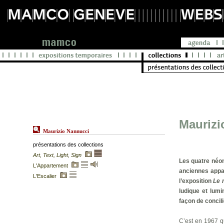
Maurizi
Maurizio Nannucci
présentations des collections
Art, Text, Light, Sign
Les quatre néo
L'Appartement
anciennes appar
L'Escalier
l’exposition
Le 
ludique et lum
façon de concili
C’est en 1967 q