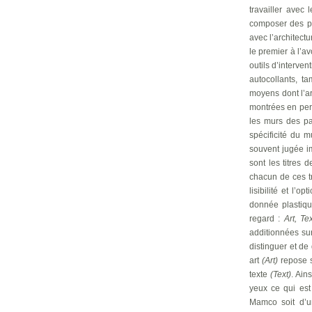
travailler avec
composer des pi
avec l’architect
le premier à l’av
outils d’interven
autocollants, t
moyens dont l’ar
montrées en per
les murs des pa
spécificité du 
souvent jugée im
sont les titres 
chacun de ces t
lisibilité et l’o
donnée plastiqu
regard :
Art, Te
additionnées su
distinguer et de
art
(Art)
repose s
texte
(Text)
. Ain
yeux ce qui est
Mamco soit d’u