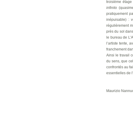
troisième étage
infinito
(quasimen
pratiquement pa
inépuisable) : 
régulièrement m
près du sol dans
le bureau de L’
l’artiste tente,
franchement dans
Ainsi le travail 
du sens, que cel
confrontés au fa
essentielles de l’
Maurizio Nannuci