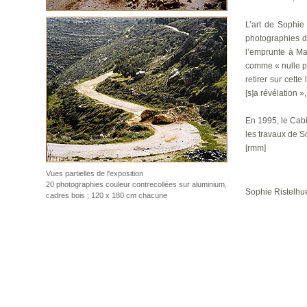
L’art de Sophie
photographies de
l’emprunte à Mar
comme « nulle pa
retirer sur cett
[s]a révélation 
En 1995, le Cabi
les travaux de S
[rmm]
Vues partielles de l'exposition
20 photographies couleur contrecollées sur aluminium,
Sophie Ristelhue
cadres bois ; 120 x 180 cm chacune