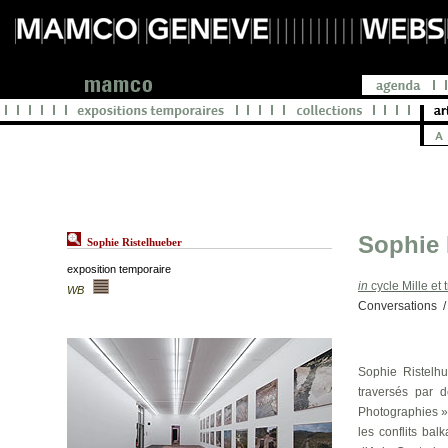
Sophie 
Sophie Ristelhueber
exposition temporaire
in
cycle Mille et
WB
Conversations
/
Sophie Ristelhu
traversés par d
Photographies »,
les conflits ba