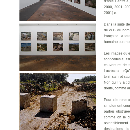
d’Asie Centrale,
2000, 2001, 200
2001) ».
Dans la suite des
de W B, du nom a
française, « tou
humaine ou encor
Les images qu’e
sont celles auss
couverture de s
Lucrèce » : «Qu’e
tenir sain et sa
Non qu’il y ait 
doute, comme art
Pour « le reste 
simplement coup
parfois obstruée
comme on le dir
ostensiblement 
destinations ; ils